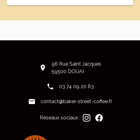
96 Rue Saint Jacques
place
59500 DOUAI
phone
03 74 09 20 83
mail
contact@baker-street-coffee.fr
Réseaux sociaux :