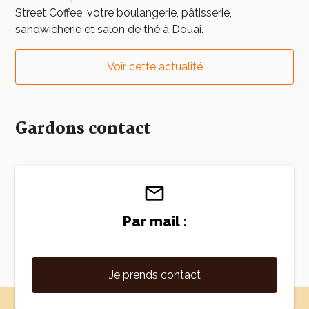
Street Coffee, votre boulangerie, pâtisserie,
sandwicherie et salon de thé à Douai.
Voir cette actualité
Gardons contact
mail_outline
Par mail :
Je prends contact