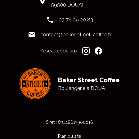
place
59500 DOUAI
phone
03 74 09 20 83
mail
contact@baker-street-coffee.fr
Réseaux sociaux :
Baker Street Coffee
Boulangerie à
DOUAI
Siret : 89418613900016
Plan du site