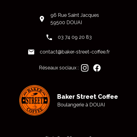
96 Rue Saint Jacques
place
59500 DOUAI
phone
03 74 09 20 83
mail
contact@baker-street-coffee.fr
Réseaux sociaux :
Baker Street Coffee
Boulangerie à
DOUAI