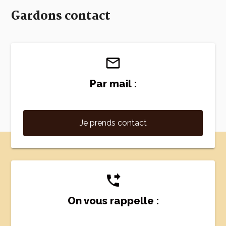
Gardons contact
mail_outline
Par mail :
Je prends contact
phone_forwarded
On vous rappelle :